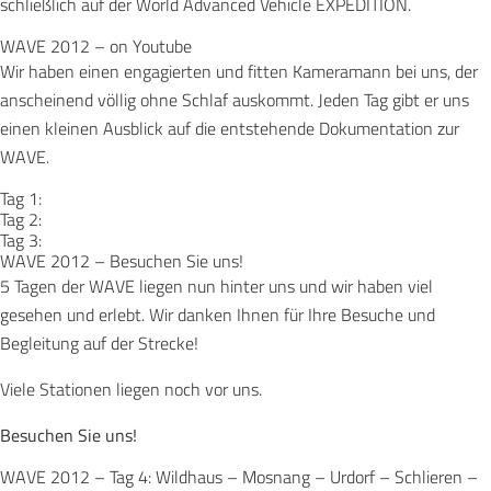
schließlich auf der World Advanced Vehicle EXPEDITION.
WAVE 2012 – on Youtube
Wir haben einen engagierten und fitten Kameramann bei uns, der
anscheinend völlig ohne Schlaf auskommt. Jeden Tag gibt er uns
einen kleinen Ausblick auf die entstehende Dokumentation zur
WAVE.
Tag 1:
Tag 2:
Tag 3:
WAVE 2012 – Besuchen Sie uns!
Dieser Inhalt wird von YouTube bereitgestellt. Durch das Laden
5 Tagen der WAVE liegen nun hinter uns und wir haben viel
Dieser Inhalt wird von YouTube bereitgestellt. Durch das Laden
werden Daten an YouTube übertragen.
Dieser Inhalt wird von YouTube bereitgestellt. Durch das Laden
Inhalt laden
werden Daten an YouTube übertragen.
gesehen und erlebt. Wir danken Ihnen für Ihre Besuche und
Datenschutzerklärung von YouTube
Inhalt laden
werden Daten an YouTube übertragen.
Begleitung auf der Strecke!
Datenschutzerklärung von YouTube
Inhalt laden
Datenschutzerklärung von YouTube
Viele Stationen liegen noch vor uns.
Besuchen Sie uns!
WAVE 2012 – Tag 4: Wildhaus – Mosnang – Urdorf – Schlieren –