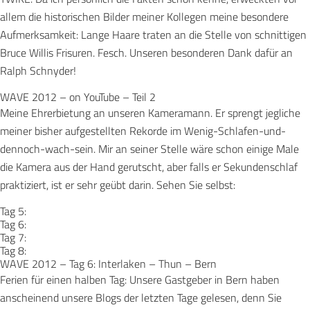
allem die historischen Bilder meiner Kollegen meine besondere
Aufmerksamkeit: Lange Haare traten an die Stelle von schnittigen
Bruce Willis Frisuren. Fesch. Unseren besonderen Dank dafür an
Ralph Schnyder!
WAVE 2012 – on YouTube – Teil 2
Meine Ehrerbietung an unseren Kameramann. Er sprengt jegliche
meiner bisher aufgestellten Rekorde im Wenig-Schlafen-und-
dennoch-wach-sein. Mir an seiner Stelle wäre schon einige Male
die Kamera aus der Hand gerutscht, aber falls er Sekundenschlaf
praktiziert, ist er sehr geübt darin. Sehen Sie selbst:
Tag 5:
Tag 6:
Tag 7:
Tag 8:
Dieser Inhalt wird von YouTube bereitgestellt. Durch das Laden
WAVE 2012 – Tag 6: Interlaken – Thun – Bern
Dieser Inhalt wird von YouTube bereitgestellt. Durch das Laden
werden Daten an YouTube übertragen.
Ferien für einen halben Tag: Unsere Gastgeber in Bern haben
Dieser Inhalt wird von YouTube bereitgestellt. Durch das Laden
Inhalt laden
werden Daten an YouTube übertragen.
Dieser Inhalt wird von YouTube bereitgestellt. Durch das Laden
Datenschutzerklärung von YouTube
Inhalt laden
werden Daten an YouTube übertragen.
anscheinend unsere Blogs der letzten Tage gelesen, denn Sie
Datenschutzerklärung von YouTube
Inhalt laden
werden Daten an YouTube übertragen.