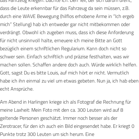
das Fahrzeug kriegen. Dachte ich. Den Teil, der sich darum dreht,
dass die Leute erkennbar für das Fahrzeug da sein müssen, z.B.
durch eine WAVE Bewegung (hilflos erhobene Arme in “Ich ergeb
mich” Stellung) hab ich entweder gar nicht mitbekommen oder
verdrängt. Obwohl ich zugeben muss, dass ich diese Anforderung
für nicht unsinnvoll halte, erneuere ich meine Bitte an Gott
bezüglich einem schriftlichen Regularium. Kann doch nicht so
schwer sein. Einfach schriftlich und präzise festhalten, was wir
machen sollen. Schaffen andere doch auch. Würde wirklich helfen.
Gott, sagst Du es bitte Louis, auf mich hört er nicht. Vermutlich
habe ich ihn einmal zu viel um etwas gebeten. Nun ja, ich hab eben
echt Ansprüche.
Am Abend in Harlingen kriege ich als Fotograf die Rechnung für
meine Laxheit: Mein Foto mit den ca. 300 Leuten wird auf 8
geltende Personen geschätzt. Immer noch besser als der
Zerotracer, für den ich auch ein Bild eingesendet habe. Er kriegt 0
Punkte trotz 300 Leuten um sich herum. Eine