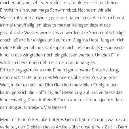
machen uns ein sehr wertvolles Geschenk: Freizeit und freien
Datenschutzerklärung von YouTube
Inhalt laden
Eintritt in ein super-mega Schwimmbad. Nachdem wir alle
Datenschutzerklärung von YouTube
Wasserrutschen ausgiebig getestet haben, verziehe ich mich erst
einmal unauffällig um abseits meiner Kollegen dezent das
geschluckte Wasser wieder los zu werden. Die Sauna entschädigt
anschließend für einiges und auf dem Weg ins Hotel fangen mich
meine Kollegen ab uns schleppen mich ins ebenfalls gesponserte
Kino, in das wir graden noch eingelassen werden. Um den Film
wach zu überstehen nehme ich ein taurinhaltiges
Erfrischungsgetränk zu mir. Eine folgenschwere Entscheidung,
denn nach 15 Minuten des Wunderns über den Zustand einer
Welt, in der ein solcher Film (Ted) kommerziellen Erfolg haben
kann, gebe ich die Hoffnung auf Besserung auf und verlasse das
Kino vorzeitig. Dank Koffein & Taurin komme ich nun jedoch dazu,
den Blog zu schreiben. Viel Besser!
Mein mit Eindrücken überflutetes Gehirn hat mich nun zwar dazu
verleitet, den Großteil dieses Artikels über unsere freie Zeit in Bern