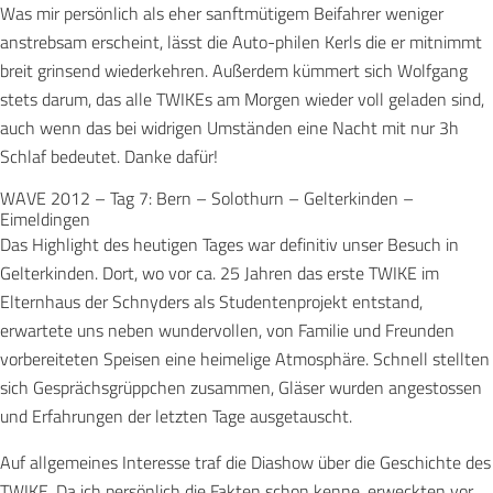
Was mir persönlich als eher sanftmütigem Beifahrer weniger
anstrebsam erscheint, lässt die Auto-philen Kerls die er mitnimmt
breit grinsend wiederkehren. Außerdem kümmert sich Wolfgang
stets darum, das alle TWIKEs am Morgen wieder voll geladen sind,
auch wenn das bei widrigen Umständen eine Nacht mit nur 3h
Schlaf bedeutet. Danke dafür!
WAVE 2012 – Tag 7: Bern – Solothurn – Gelterkinden –
Eimeldingen
Das Highlight des heutigen Tages war definitiv unser Besuch in
Gelterkinden. Dort, wo vor ca. 25 Jahren das erste TWIKE im
Elternhaus der Schnyders als Studentenprojekt entstand,
erwartete uns neben wundervollen, von Familie und Freunden
vorbereiteten Speisen eine heimelige Atmosphäre. Schnell stellten
sich Gesprächsgrüppchen zusammen, Gläser wurden angestossen
und Erfahrungen der letzten Tage ausgetauscht.
Auf allgemeines Interesse traf die Diashow über die Geschichte des
TWIKE. Da ich persönlich die Fakten schon kenne, erweckten vor