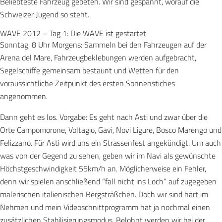
Beliebteste Fahrzeug gebeten. Wir sind gespannt, worauf die
Schweizer Jugend so steht.
WAVE 2012 – Tag 1: Die WAVE ist gestartet
Sonntag, 8 Uhr Morgens: Sammeln bei den Fahrzeugen auf der
Arena del Mare, Fahrzeugbeklebungen werden aufgebracht,
Segelschiffe gemeinsam bestaunt und Wetten für den
voraussichtliche Zeitpunkt des ersten Sonnenstiches
angenommen.
Dann geht es los. Vorgabe: Es geht nach Asti und zwar über die
Orte Campomorone, Voltagio, Gavi, Novi Ligure, Bosco Marengo und
Felizzano. Für Asti wird uns ein Strassenfest angekündigt. Um auch
was von der Gegend zu sehen, geben wir im Navi als gewünschte
Höchstgeschwindigkeit 55km/h an. Möglicherweise ein Fehler,
denn wir spielen anschließend “fall nicht ins Loch” auf zugegeben
malerischen italienischen Bergsträßchen. Doch wir sind hart im
Nehmen und mein Videoschnittprogramm hat ja nochmal einen
zusätzlichen Stabilisierungsmodus. Belohnt werden wir bei der