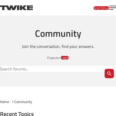
Skip to content
T
TWIKE
Test Drive
Community
Join the conversation, find your answers.
Register
Login
Search Forums
Home
Community
Recent Topics