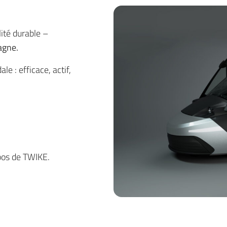
ité durable –
agne.
e : efficace, actif,
pos de TWIKE.