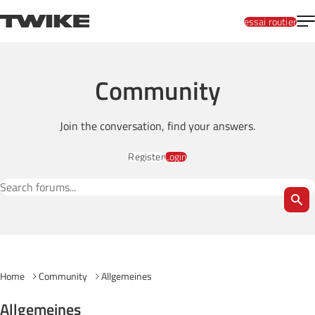
Skip to content
T
TWIKE
essai routier
Community
Join the conversation, find your answers.
Register
Login
Search Forums
Home
Community
Allgemeines
Allgemeines