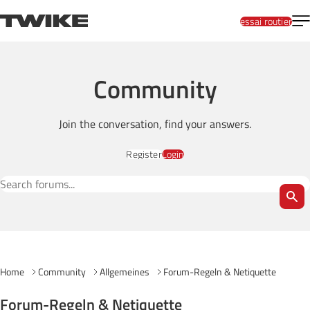
Skip to content
T
TWIKE
essai routier
Community
Join the conversation, find your answers.
Register
Login
Search Forums
Home
Community
Allgemeines
Forum-Regeln & Netiquette
Forum-Regeln & Netiquette