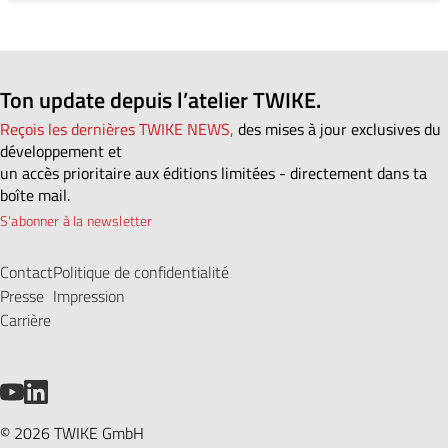
Ton update depuis l’atelier TWIKE.
Reçois les dernières TWIKE NEWS,
des mises à jour exclusives du
développement et
un accès prioritaire aux éditions limitées - directement dans ta
boîte mail.
S'abonner à la newsletter
Contact
Politique de confidentialité
Presse
Impression
Carrière
YouTube
LinkedIn
© 2026 TWIKE GmbH