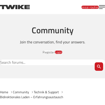
Skip to content
T
TWIKE
essai routier
Community
Join the conversation, find your answers.
Register
Login
Search Forums
Home
Community
Technik & Support
Bidirektionales Laden – Erfahrungsaustausch