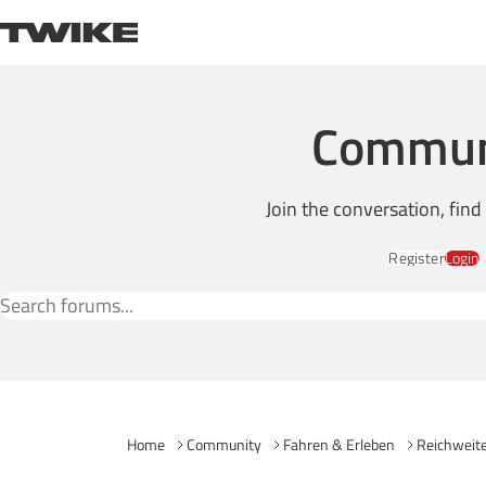
Skip to content
TWIKE
Commun
Join the conversation, fin
Register
Login
Search Forums
Home
Community
Fahren & Erleben
Reichweite