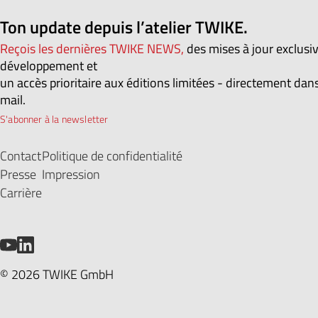
Ton update depuis l’atelier TWIKE.
Reçois les dernières TWIKE NEWS,
des mises à jour exclusi
développement et
un accès prioritaire aux éditions limitées - directement dans
mail.
S'abonner à la newsletter
Contact
Politique de confidentialité
Presse
Impression
Carrière
YouTube
LinkedIn
© 2026 TWIKE GmbH